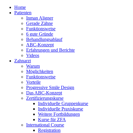
Home
Patienten
Inman Aligner
Gerade Zähne
Funktionsweise
6 gute Gründe
Behandlungsablauf
ABC-Konzept
Erfahrungen und Berichte
Videos
Zahnarzt
Warum
Möglichkeiten
Funktionsweise
Vorteile
Progressive Smile Design
Das ABC-Konzept
Zertifizierungskurse
Individuelle Gruppenkurse
Individuelle Praxiskurse
Weitere Fortbildungen
Kurse für ZFA
International Course
Registration